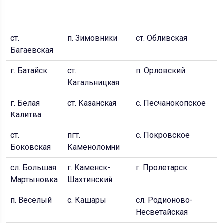
Д
С
ст.
п. Зимовники
ст. Обливская
г
Багаевская
г. Батайск
ст.
п. Орловский
г.
Кагальницкая
С
г. Белая
ст. Казанская
с. Песчанокопское
с
Калитва
ст.
пгт.
с. Покровское
г
Боковская
Каменоломни
сл. Большая
г. Каменск-
г. Пролетарск
п
Мартыновка
Шахтинский
п. Веселый
с. Кашары
сл. Родионово-
с
Несветайская