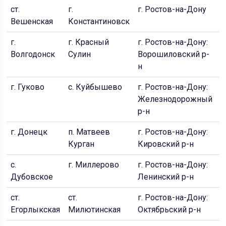
ст.
г.
г. Ростов-на-Дону
п
Вешенская
Константиновск
Д
г.
г. Красный
г. Ростов-на-Дону:
п
Волгодонск
Сулин
Ворошиловский р-
н
г. Гуково
с. Куйбышево
г. Ростов-на-Дону:
г
Железнодорожный
р-н
г. Донецк
п. Матвеев
г. Ростов-на-Дону:
с
Курган
Кировский р-н
с.
г. Миллерово
г. Ростов-на-Дону:
п
Дубовское
Ленинский р-н
ст.
ст.
г. Ростов-на-Дону:
г
Егорлыкская
Милютинская
Октябрьский р-н