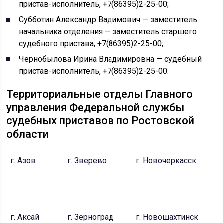
пристав-исполнитель, +7(86395)2-25-00;
Субботин Александр Вадимович — заместитель
начальника отделения — заместитель старшего
судебного пристава, +7(86395)2-25-00;
Чернобылова Ирина Владимировна — судебный
пристав-исполнитель, +7(86395)2-25-00.
Территориальные отделы Главного
управления Федеральной службы
судебных приставов по Ростовской
области
г. Азов
г. Зверево
г. Новочеркасск
г
Д
П
р
г. Аксай
г. Зерноград
г. Новошахтинск
г