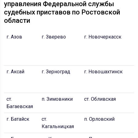
управления Федеральной службы
судебных приставов по Ростовской
области
г. Азов
г. Зверево
г. Новочеркасск
г
Д
П
р
г. Аксай
г. Зерноград
г. Новошахтинск
г
Д
С
ст.
п. Зимовники
ст. Обливская
г
Багаевская
г. Батайск
ст.
п. Орловский
г.
Кагальницкая
С