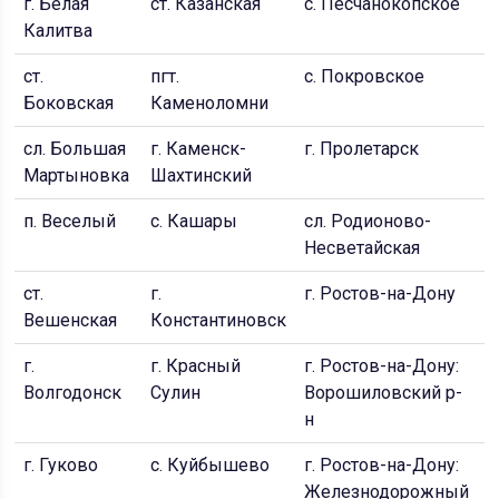
г. Белая
ст. Казанская
с. Песчанокопское
с
Калитва
ст.
пгт.
с. Покровское
г
Боковская
Каменоломни
сл. Большая
г. Каменск-
г. Пролетарск
п
Мартыновка
Шахтинский
п. Веселый
с. Кашары
сл. Родионово-
с
Несветайская
ст.
г.
г. Ростов-на-Дону
п
Вешенская
Константиновск
Д
г.
г. Красный
г. Ростов-на-Дону:
п
Волгодонск
Сулин
Ворошиловский р-
н
г. Гуково
с. Куйбышево
г. Ростов-на-Дону:
г
Железнодорожный