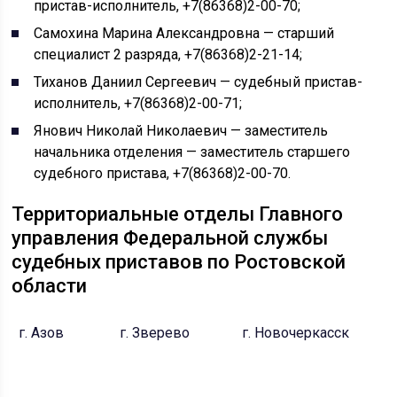
пристав-исполнитель, +7(86368)2-00-70;
Самохина Марина Александровна — старший
специалист 2 разряда, +7(86368)2-21-14;
Тиханов Даниил Сергеевич — судебный пристав-
исполнитель, +7(86368)2-00-71;
Янович Николай Николаевич — заместитель
начальника отделения — заместитель старшего
судебного пристава, +7(86368)2-00-70.
Территориальные отделы Главного
управления Федеральной службы
судебных приставов по Ростовской
области
г. Азов
г. Зверево
г. Новочеркасск
г
Д
П
р