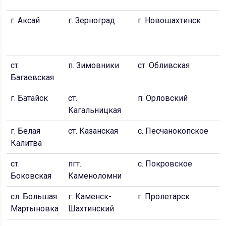
г. Аксай
г. Зерноград
г. Новошахтинск
г
Д
С
ст.
п. Зимовники
ст. Обливская
г
Багаевская
г. Батайск
ст.
п. Орловский
г.
Кагальницкая
С
г. Белая
ст. Казанская
с. Песчанокопское
с
Калитва
ст.
пгт.
с. Покровское
г
Боковская
Каменоломни
сл. Большая
г. Каменск-
г. Пролетарск
п
Мартыновка
Шахтинский