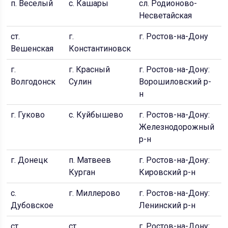
п. Веселый
с. Кашары
сл. Родионово-
с
Несветайская
ст.
г.
г. Ростов-на-Дону
п
Вешенская
Константиновск
Д
г.
г. Красный
г. Ростов-на-Дону:
п
Волгодонск
Сулин
Ворошиловский р-
н
г. Гуково
с. Куйбышево
г. Ростов-на-Дону:
г
Железнодорожный
р-н
г. Донецк
п. Матвеев
г. Ростов-на-Дону:
с
Курган
Кировский р-н
с.
г. Миллерово
г. Ростов-на-Дону:
п
Дубовское
Ленинский р-н
ст.
ст.
г. Ростов-на-Дону:
г