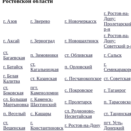
Ростовской области
г. Ростов-на-
Дону:
г. Азов
г. Зверево
г. Новочеркасск
Пролетарски
р-н
г. Ростов-на-
г. Аксай
г. Зерноград
г. Новошахтинск
Дону:
Советский р-
ст.
п. Зимовники
ст. Обливская
г. Сальск
Багаевская
ст.
г.
г. Батайск
п. Орловский
Кагальницкая
Семикаракор
г. Белая
ст. Казанская
с. Песчанокопское
ст. Советская
Калитва
ст.
пгт.
с. Покровское
г. Таганрог
Боковская
Каменоломни
сл. Большая
г. Каменск-
г. Пролетарск
п. Тарасовск
Мартыновка
Шахтинский
сл. Родионово-
п. Веселый
с. Кашары
ст. Тацинска
Несветайская
ст.
г.
пгт. Усть-
г. Ростов-на-Дону
Вешенская
Константиновск
Донецкий