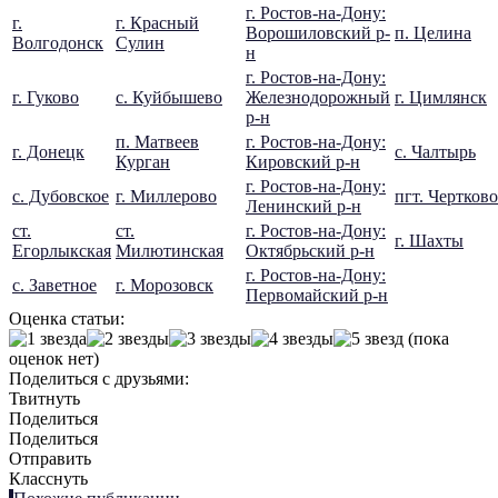
г. Ростов-на-Дону:
г.
г. Красный
Ворошиловский р-
п. Целина
Волгодонск
Сулин
н
г. Ростов-на-Дону:
г. Гуково
с. Куйбышево
Железнодорожный
г. Цимлянск
р-н
п. Матвеев
г. Ростов-на-Дону:
г. Донецк
с. Чалтырь
Курган
Кировский р-н
г. Ростов-на-Дону:
с. Дубовское
г. Миллерово
пгт. Чертково
Ленинский р-н
ст.
ст.
г. Ростов-на-Дону:
г. Шахты
Егорлыкская
Милютинская
Октябрьский р-н
г. Ростов-на-Дону:
с. Заветное
г. Морозовск
Первомайский р-н
Оценка статьи:
(пока
оценок нет)
Поделиться с друзьями:
Твитнуть
Поделиться
Поделиться
Отправить
Класснуть