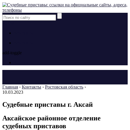
yt
fb
tw
Контакты
Контакты
add-toggle
Контакты
Главная
›
Контакты
›
Ростовская область
›
10.03.2023
Судебные приставы г. Аксай
Аксайское районное отделение
судебных приставов