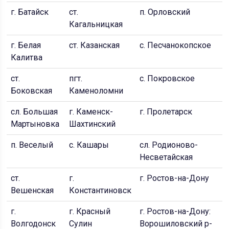
г. Батайск
ст.
п. Орловский
г.
Кагальницкая
С
г. Белая
ст. Казанская
с. Песчанокопское
с
Калитва
ст.
пгт.
с. Покровское
г
Боковская
Каменоломни
сл. Большая
г. Каменск-
г. Пролетарск
п
Мартыновка
Шахтинский
п. Веселый
с. Кашары
сл. Родионово-
с
Несветайская
ст.
г.
г. Ростов-на-Дону
п
Вешенская
Константиновск
Д
г.
г. Красный
г. Ростов-на-Дону:
п
Волгодонск
Сулин
Ворошиловский р-