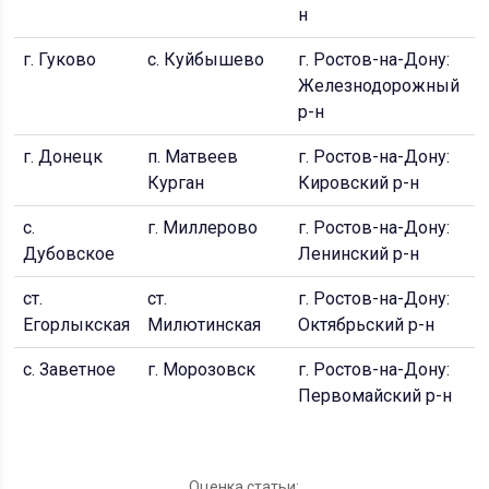
н
г. Гуково
с. Куйбышево
г. Ростов-на-Дону:
г
Железнодорожный
р-н
г. Донецк
п. Матвеев
г. Ростов-на-Дону:
с
Курган
Кировский р-н
с.
г. Миллерово
г. Ростов-на-Дону:
п
Дубовское
Ленинский р-н
ст.
ст.
г. Ростов-на-Дону:
г
Егорлыкская
Милютинская
Октябрьский р-н
с. Заветное
г. Морозовск
г. Ростов-на-Дону:
Первомайский р-н
Оценка статьи: