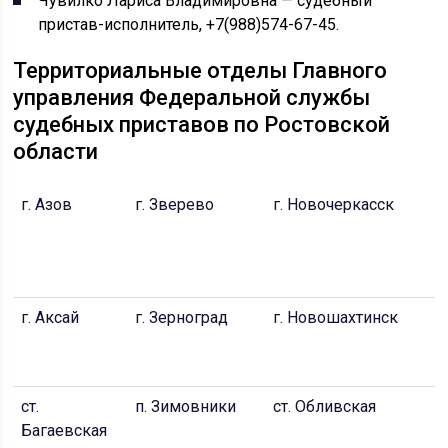
Чувилко Лариса Владимировна — судебный
пристав-исполнитель, +7(988)574-67-45.
Территориальные отделы Главного
управления Федеральной службы
судебных приставов по Ростовской
области
г. Азов
г. Зверево
г. Новочеркасск
г
Д
П
р
г. Аксай
г. Зерноград
г. Новошахтинск
г
Д
С
ст.
п. Зимовники
ст. Обливская
г
Багаевская