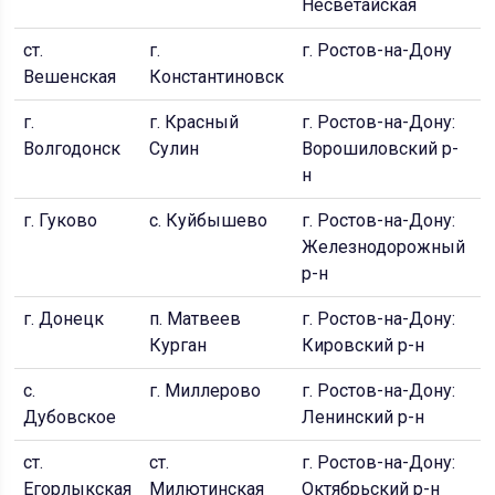
Несветайская
ст.
г.
г. Ростов-на-Дону
п
Вешенская
Константиновск
Д
г.
г. Красный
г. Ростов-на-Дону:
п
Волгодонск
Сулин
Ворошиловский р-
н
г. Гуково
с. Куйбышево
г. Ростов-на-Дону:
г
Железнодорожный
р-н
г. Донецк
п. Матвеев
г. Ростов-на-Дону:
с
Курган
Кировский р-н
с.
г. Миллерово
г. Ростов-на-Дону:
п
Дубовское
Ленинский р-н
ст.
ст.
г. Ростов-на-Дону:
г
Егорлыкская
Милютинская
Октябрьский р-н