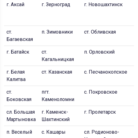
г. Аксай
г. Зерноград
г. Новошахтинск
г
Д
С
ст.
п. Зимовники
ст. Обливская
г
Багаевская
г. Батайск
ст.
п. Орловский
г.
Кагальницкая
С
г. Белая
ст. Казанская
с. Песчанокопское
с
Калитва
ст.
пгт.
с. Покровское
г
Боковская
Каменоломни
сл. Большая
г. Каменск-
г. Пролетарск
п
Мартыновка
Шахтинский
п. Веселый
с. Кашары
сл. Родионово-
с