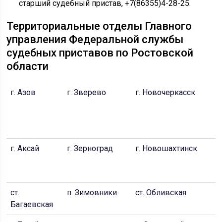
старший судебный пристав, +7(86355)4-28-25.
Территориальные отделы Главного
управления Федеральной службы
судебных приставов по Ростовской
области
г. Азов
г. Зверево
г. Новочеркасск
г
Д
П
р
г. Аксай
г. Зерноград
г. Новошахтинск
г
Д
С
ст.
п. Зимовники
ст. Обливская
г
Багаевская