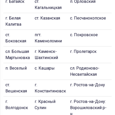
г. Батайск
ст.
п. Орловский
г.
Кагальницкая
С
г. Белая
ст. Казанская
с. Песчанокопское
с
Калитва
ст.
пгт.
с. Покровское
г
Боковская
Каменоломни
сл. Большая
г. Каменск-
г. Пролетарск
п
Мартыновка
Шахтинский
п. Веселый
с. Кашары
сл. Родионово-
с
Несветайская
ст.
г.
г. Ростов-на-Дону
п
Вешенская
Константиновск
Д
г.
г. Красный
г. Ростов-на-Дону:
п
Волгодонск
Сулин
Ворошиловский р-
н