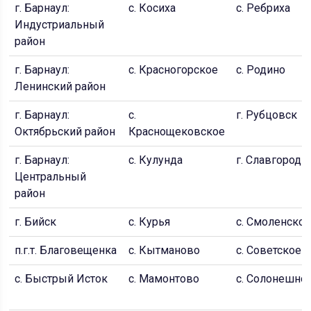
г. Барнаул:
c. Косиха
c. Ребриха
Индустриальный
район
г. Барнаул:
с. Красногорское
c. Родино
Ленинский район
г. Барнаул:
c.
г. Рубцовск
Октябрьский район
Краснощековское
г. Барнаул:
с. Кулунда
г. Славгород
Центральный
район
г. Бийск
c. Курья
c. Смоленско
п.г.т. Благовещенка
c. Кытманово
c. Советское
с. Быстрый Исток
c. Мамонтово
c. Солонешно