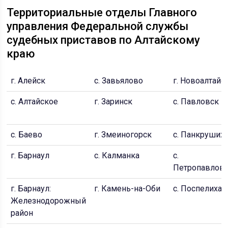
Территориальные отделы Главного
управления Федеральной службы
судебных приставов по Алтайскому
краю
г. Алейск
с. Завьялово
г. Новоалтайс
с. Алтайское
г. Заринск
c. Павловск
с. Баево
г. Змеиногорск
c. Панкруших
г. Барнаул
с. Калманка
c.
Петропавлов
г. Барнаул:
г. Камень-на-Оби
с. Поспелиха
Железнодорожный
район