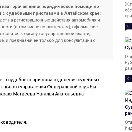
Жит
тная горячая линия юридической помощи по
обс
 с судебными приставами в Алтайском крае:
при
прет на регистрационные действия автомобиля и
0
ности (в том числе по алиментам), оформление
тносится к органу государственной власти,
е, и предназначен только для консультации с
Су
Отд
Руб
рай
0
его судебного пристава отделения судебных
Главного управления Федеральной службы
 краю Матвеева Наталья Анатольевна.
Су
ра
уководителя.
Отд
Инд