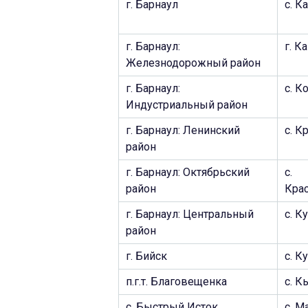
г. Барнаул
с. К
г. Барнаул:
г. К
Железнодорожный район
г. Барнаул:
c. К
Индустриальный район
г. Барнаул: Ленинский
с. К
район
г. Барнаул: Октябрьский
c.
район
Кра
г. Барнаул: Центральный
с. К
район
г. Бийск
c. К
п.г.т. Благовещенка
c. 
с. Быстрый Исток
c. М