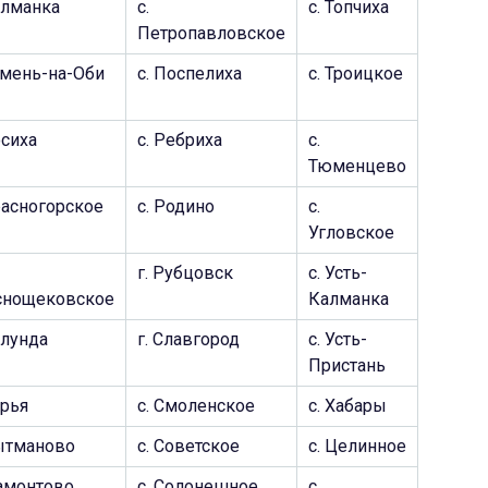
алманка
c.
с. Топчиха
Петропавловское
амень-на-Оби
с. Поспелиха
с. Троицкое
осиха
c. Ребриха
c.
Тюменцево
расногорское
c. Родино
c.
Угловское
г. Рубцовск
c. Усть-
снощековское
Калманка
улунда
г. Славгород
c. Усть-
Пристань
урья
c. Смоленское
c. Хабары
Кытманово
c. Советское
c. Целинное
амонтово
c. Солонешное
c.