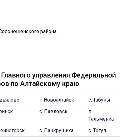
Главного управления Федеральной
вов по Алтайскому краю
авьялово
г. Новоалтайск
c. Табуны
аринск
c. Павловск
п.
Тальменка
меиногорск
c. Панкрушиха
c. Тогул