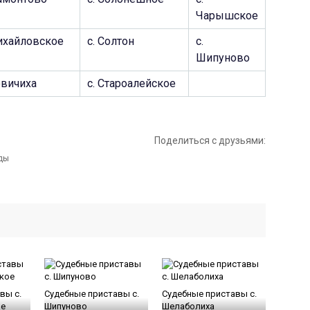
Чарышское
ихайловское
c. Солтон
c.
Шипуново
овичиха
c. Староалейское
Поделиться с друзьями:
вы c.
Судебные приставы c.
Судебные приставы c.
ое
Шипуново
Шелаболиха