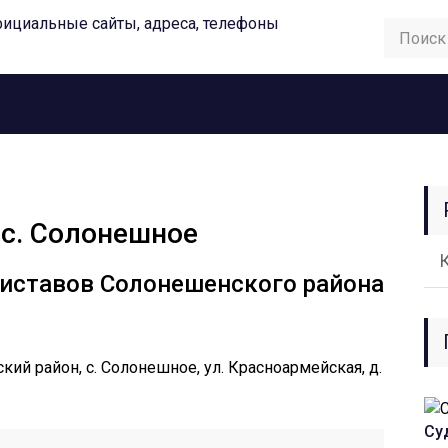
c. Солонешное
риставов Солонешенского района
кий район, c. Солонешное, ул. Красноармейская, д.
Су