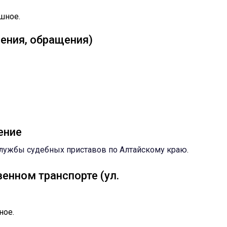
шное.
ения, обращения)
ение
лужбы судебных приставов по Алтайскому краю
.
енном транспорте (ул.
ное.