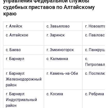
управления Федеральной службы
судебных приставов по Алтайскому
краю
г. Алейск
с. Завьялово
г. Новоалта
с. Алтайское
г. Заринск
c. Павловск
с. Баево
г. Змеиногорск
c. Панкруши
г. Барнаул
с. Калманка
c.
Петропавло
г. Барнаул:
г. Камень-на-Оби
с. Поспелих
Железнодорожный
район
г. Барнаул:
c. Косиха
c. Ребриха
Индустриальный
район