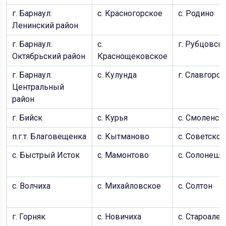
г. Барнаул:
с. Красногорское
c. Родино
Ленинский район
г. Барнаул:
c.
г. Рубцовск
Октябрьский район
Краснощековское
г. Барнаул:
с. Кулунда
г. Славгород
Центральный
район
г. Бийск
c. Курья
c. Смоленск
п.г.т. Благовещенка
c. Кытманово
c. Советское
с. Быстрый Исток
c. Мамонтово
c. Солонешн
с. Волчиха
c. Михайловское
c. Солтон
г. Горняк
c. Новичиха
c. Староале