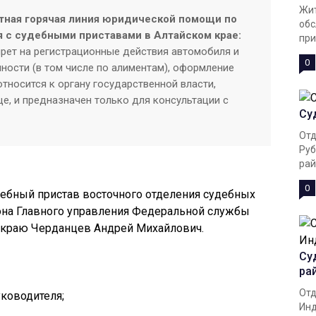
Жит
тная горячая линия юридической помощи по
обс
 с судебными приставами в Алтайском крае:
при
прет на регистрационные действия автомобиля и
0
ности (в том числе по алиментам), оформление
тносится к органу государственной власти,
е, и предназначен только для консультации с
Су
Отд
Руб
рай
0
дебный пристав восточного отделения судебных
йона Главного управления Федеральной службы
 краю Черданцев Андрей Михайлович.
Су
ра
Отд
уководителя;
Инд