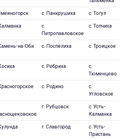
Тальменка
 Змеиногорск
c. Панкрушиха
c. Тогул
 Калманка
c.
с. Топчиха
Петропавловское
 Камень-на-Оби
с. Поспелиха
с. Троицкое
 Косиха
c. Ребриха
c.
Тюменцево
 Красногорское
c. Родино
c.
Угловское
г. Рубцовск
c. Усть-
аснощековское
Калманка
 Кулунда
г. Славгород
c. Усть-
Пристань