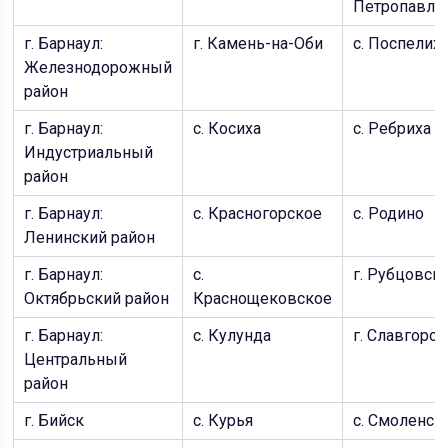
Петропавло
г. Барнаул:
г. Камень-на-Оби
с. Поспелих
Железнодорожный
район
г. Барнаул:
c. Косиха
c. Ребриха
Индустриальный
район
г. Барнаул:
с. Красногорское
c. Родино
Ленинский район
г. Барнаул:
c.
г. Рубцовск
Октябрьский район
Краснощековское
г. Барнаул:
с. Кулунда
г. Славгород
Центральный
район
г. Бийск
c. Курья
c. Смоленск