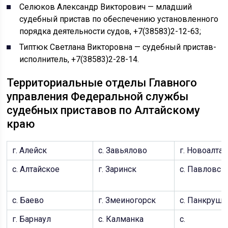
Селюков Александр Викторович — младший
судебный пристав по обеспечению установленного
порядка деятельности судов, +7(38583)2-12-63;
Типтюк Светлана Викторовна — судебный пристав-
исполнитель, +7(38583)2-28-14.
Территориальные отделы Главного
управления Федеральной службы
судебных приставов по Алтайскому
краю
г. Алейск
с. Завьялово
г. Новоалта
с. Алтайское
г. Заринск
c. Павловск
с. Баево
г. Змеиногорск
c. Панкруши
г. Барнаул
с. Калманка
c.