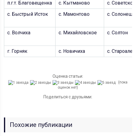
п.г.т. Благовещенка
c. Кытманово
c. Советское
с. Быстрый Исток
c. Мамонтово
c. Солонешн
с. Волчиха
c. Михайловское
c. Солтон
г. Горняк
c. Новичиха
c. Староале
Оценка статьи:
(пока
оценок нет)
Поделиться с друзьями:
Похожие публикации