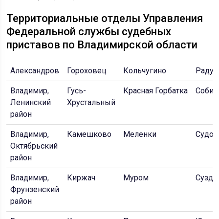
Территориальные отделы Управления
Федеральной службы судебных
приставов по Владимирской области
Александров
Гороховец
Кольчугино
Раду
Владимир,
Гусь-
Красная Горбатка
Собин
Ленинский
Хрустальный
район
Владимир,
Камешково
Меленки
Судог
Октябрьский
район
Владимир,
Киржач
Муром
Сузда
Фрунзенский
район