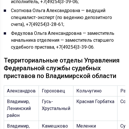
исполнитель, +7(49254)3-39-06;
Скотнова Ольга Александровна — ведущий
специалист-эксперт (по ведению депозитного
счета), +7(49254)3-28-61;
Федулова Ольга Александровна — заместитель
начальника отделения — заместитель старшего
судебного пристава, +7(49254)3-39-06.
Территориальные отделы Управления
Федеральной службы судебных
приставов по Владимирской области
Александров
Гороховец
Кольчугино
Ра
Владимир,
Гусь-
Красная Горбатка
Соб
Ленинский
Хрустальный
район
Владимир,
Камешково
Меленки
Суд