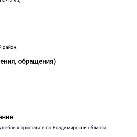
00-13:45;
 район.
ения, обращения)
ение
удебных приставов по Владимирской области
.