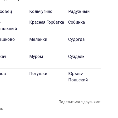
оховец
Кольчугино
Радужный
-
Красная Горбатка
Собинка
стальный
ешково
Меленки
Судогда
жач
Муром
Суздаль
ров
Петушки
Юрьев-
Польский
Поделиться с друзьями: