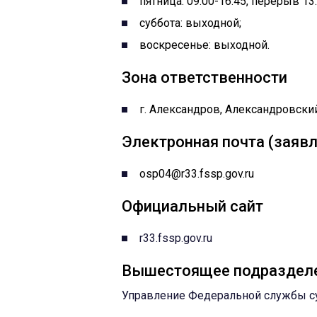
пятница: 09:00-16:45, перерыв 13:
суббота: выходной;
воскресенье: выходной.
Зона ответственности
г. Александров, Александровский
Электронная почта (заявл
osp04@r33.fssp.gov.ru
Официальный сайт
r33.fssp.gov.ru
Вышестоящее подраздел
Управление Федеральной службы с