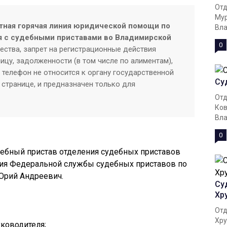
Отд
Мур
тная горячая линия юридической помощи по
Вла
я с судебными приставами во Владимирской
0
ества, запрет на регистрационные действия
ицу, задолженности (в том числе по алиментам),
телефон не относится к органу государственной
Су
 странице, и предназначен только для
Отд
Ков
Вла
0
дебный пристав отделения судебных приставов
ия Федеральной службы судебных приставов по
Юрий Андреевич.
Су
Хр
Отд
Хру
уководителя;