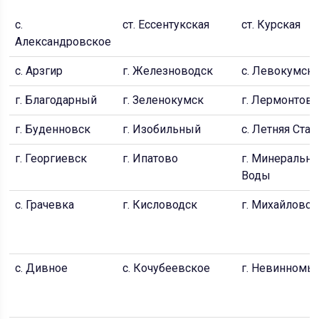
с.
ст. Ессентукская
ст. Курская
Александровское
с. Арзгир
г. Железноводск
с. Левокумск
г. Благодарный
г. Зеленокумск
г. Лермонтов
г. Буденновск
г. Изобильный
с. Летняя Став
г. Георгиевск
г. Ипатово
г. Минеральн
Воды
с. Грачевка
г. Кисловодск
г. Михайловск
с. Дивное
с. Кочубеевское
г. Невинномы