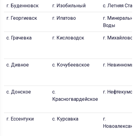
г. Буденновск
г. Изобильный
с. Летняя Став
г. Георгиевск
г. Ипатово
г. Минеральн
Воды
с. Грачевка
г. Кисловодск
г. Михайловск
с. Дивное
с. Кочубеевское
г. Невинномы
с. Донское
с.
г. Нефтекумск
Красногвардейское
г. Ессентуки
с. Курсавка
г.
Новоалексан