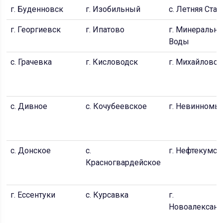
г. Буденновск
г. Изобильный
с. Летняя Став
г. Георгиевск
г. Ипатово
г. Минеральн
Воды
с. Грачевка
г. Кисловодск
г. Михайловск
с. Дивное
с. Кочубеевское
г. Невинномы
с. Донское
с.
г. Нефтекумск
Красногвардейское
г. Ессентуки
с. Курсавка
г.
Новоалексан