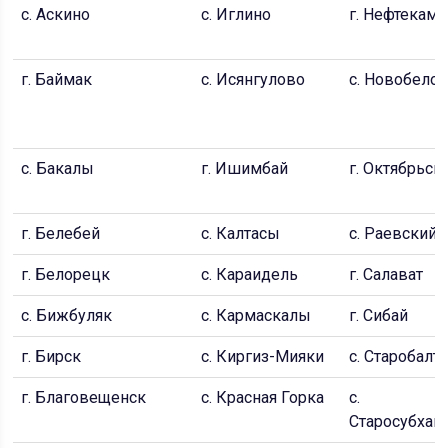
с. Аскино
с. Иглино
г. Нефтекамс
г. Баймак
с. Исянгулово
с. Новобелок
с. Бакалы
г. Ишимбай
г. Октябрьск
г. Белебей
с. Калтасы
с. Раевский
г. Белорецк
с. Караидель
г. Салават
с. Бижбуляк
с. Кармаскалы
г. Сибай
г. Бирск
с. Киргиз-Мияки
с. Старобалт
г. Благовещенск
с. Красная Горка
с.
Старосубхан