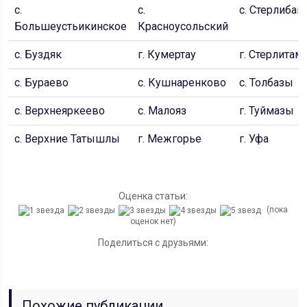
с.
с.
с. Стерлиба
Большеустьикинское
Красноусольский
с. Буздяк
г. Кумертау
г. Стерлитам
с. Бураево
с. Кушнаренково
с. Толбазы
с. Верхнеяркеево
с. Малояз
г. Туймазы
с. Верхние Татышлы
г. Межгорье
г. Уфа
Оценка статьи:
(пока
оценок нет)
Поделиться с друзьями:
Похожие публикации