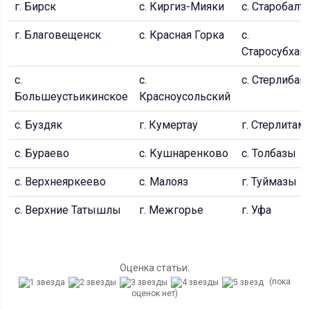
г. Бирск
с. Киргиз-Мияки
с. Старобалт
г. Благовещенск
с. Красная Горка
с.
Старосубхан
с.
с.
с. Стерлиба
Большеустьикинское
Красноусольский
с. Буздяк
г. Кумертау
г. Стерлитам
с. Бураево
с. Кушнаренково
с. Толбазы
с. Верхнеяркеево
с. Малояз
г. Туймазы
с. Верхние Татышлы
г. Межгорье
г. Уфа
Оценка статьи:
(пока
оценок нет)