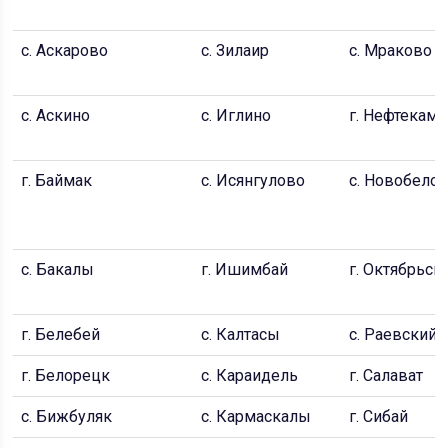
с. Аскарово
с. Зилаир
с. Мраково
с. Аскино
с. Иглино
г. Нефтекамс
г. Баймак
с. Исянгулово
с. Новобелок
с. Бакалы
г. Ишимбай
г. Октябрьск
г. Белебей
с. Калтасы
с. Раевский
г. Белорецк
с. Караидель
г. Салават
с. Бижбуляк
с. Кармаскалы
г. Сибай