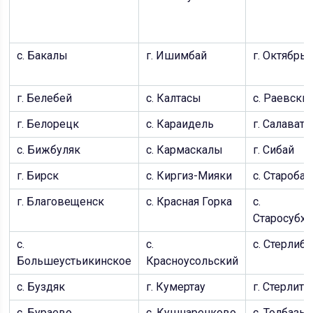
с. Бакалы
г. Ишимбай
г. Октябрь
г. Белебей
с. Калтасы
с. Раевски
г. Белорецк
с. Караидель
г. Салават
с. Бижбуляк
с. Кармаскалы
г. Сибай
г. Бирск
с. Киргиз-Мияки
с. Староба
г. Благовещенск
с. Красная Горка
с.
Старосубха
с.
с.
с. Стерлиб
Большеустьикинское
Красноусольский
с. Буздяк
г. Кумертау
г. Стерлит
с. Бураево
с. Кушнаренково
с. Толбазы