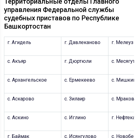
Территориальные отделы Главного
управления Федеральной службы
судебных приставов по Республике
Башкортостан
г. Агидель
г. Давлеканово
г. Мелеуз
с. Акъяр
г. Дюртюли
с. Месягут
с. Архангельское
с. Ермекеево
с. Мишкин
с. Аскарово
с. Зилаир
с. Мраково
с. Аскино
с. Иглино
г. Нефтека
г. Баймак
с. Исянгулово
с. Новобел