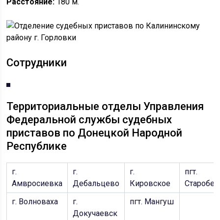
Расстояние:
180 м.
Сотрудники
Территориальные отделы Управления
Федеральной службы судебных
приставов по Донецкой Народной
Республике
г.
г.
г.
пгт.
Амвросиевка
Дебальцево
Кировское
Старобе
г. Волноваха
г.
пгт. Мангуш
Докучаевск