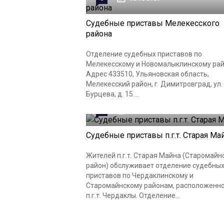
Судебные приставы Мелекесского
района
Отделение судебных приставов по
Мелекесскому и Новомалыклинскому ра
Адрес 433510, Ульяновская область,
Мелекесский район, г. Димитровград, ул.
Бурцева, д. 15....
0
02.02.2023
Судебные приставы п.г.т. Старая Ма
Жителей п.г.т. Старая Майна (Старомайн
район) обслуживает отделение судебны
приставов по Чердаклинскому и
Старомайнскому районам, расположенно
п.г.т. Чердаклы. Отделение...