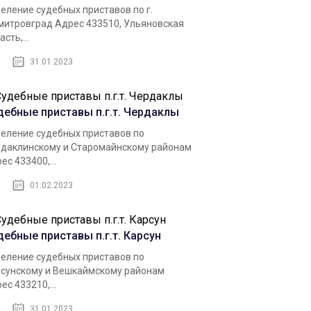
еление судебных приставов по г.
итровград Адрес 433510, Ульяновская
сть,...
31.01.2023
дебные приставы п.г.т. Чердаклы
еление судебных приставов по
даклинскому и Старомайнскому районам
ес 433400,...
01.02.2023
дебные приставы п.г.т. Карсун
еление судебных приставов по
сунскому и Вешкаймскому районам
ес 433210,...
31.01.2023