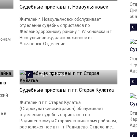
Отд
Судебные приставы г. Новоульяновск
Дим
обла
Жителей г. Новоульяновск обслуживает
отделение судебных приставов по
0
Железнодорожному району г. Ульяновска и г.
Новоульяновску, расположенное в г.
йонам
Ульяновск. Отделение...
Су
Отд
Чер
Адр
0
02.02.2023
0
йна
Судебные приставы п.г.т. Старая Кулатка
ский
х
Жителей п.г.т. Старая Кулатка
Су
(Старокулаткинский район) обслуживает
Отд
е в
отделение судебных приставов по
Кар
Радищевскому и Старокулаткинскому районам,
Адр
расположенное в п.г.т. Радищево. Отделение...
0