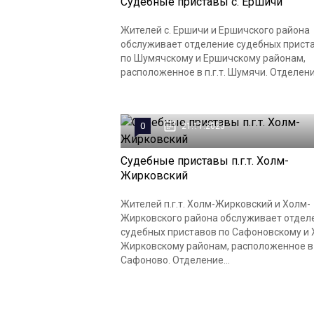
Судебные приставы с. Ершичи
Жителей с. Ершичи и Ершичского района
обслуживает отделение судебных прист
по Шумячскому и Ершичскому районам,
расположенное в п.г.т. Шумячи. Отделение
0
21.11.2023
Судебные приставы п.г.т. Холм-
Жирковский
Жителей п.г.т. Холм-Жирковский и Холм-
Жирковского района обслуживает отдел
судебных приставов по Сафоновскому и 
Жирковскому районам, расположенное в 
Сафоново. Отделение...