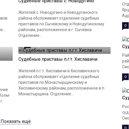
Судебные приставы с. Новодугино
Отд
Ярц
Жителей с. Новодугино и Новодугинского
Адр
авов
района обслуживает отделение судебных
приставов по Сычевскому и Новодугинскому
0
...
районам, расположенное в г. Сычевка.
Отделение...
0
21.11.2023
Су
Рай
Судебные приставы п.г.т. Хиславичи
рай
Смо
Жителей п.г.т. Хиславичи и Хиславичского
района обслуживает отделение судебных
0
приставов по Монастырщинскому и
Хиславичскому районам, расположенное в п.
ение
Монастырщина. Отделение...
Холм-
Су
г.
Рос
суд
Смо
Показать ещё
0