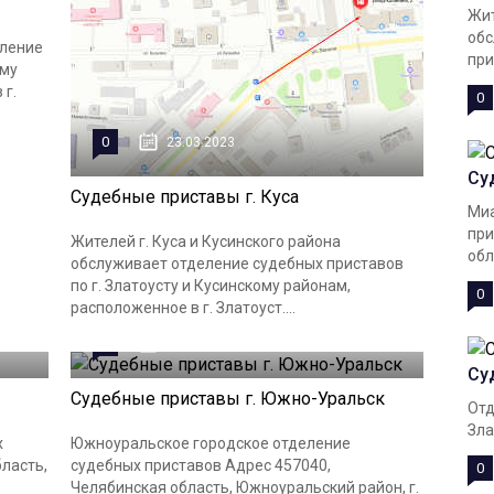
Жит
обс
еление
при
ому
 г.
0
0
23.03.2023
Су
Судебные приставы г. Куса
Миа
при
Жителей г. Куса и Кусинского района
обл
обслуживает отделение судебных приставов
по г. Златоусту и Кусинскому районам,
0
расположенное в г. Златоуст....
0
09.03.2023
Су
Судебные приставы г. Южно-Уральск
Отд
Зла
х
Южноуральское городское отделение
ласть,
судебных приставов Адрес 457040,
0
Челябинская область, Южноуральский район, г.